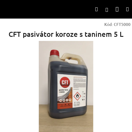
Přejít
Nák
Hledat
na
Přihlášen
obsah
koší
Kód:
CFT5000
CFT pasivátor koroze s taninem 5 L