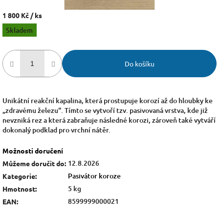
1 800 Kč
/ ks
Měrná
Skladem
cena:
Do košíku
Unikátní reakční kapalina, která prostupuje korozí až do hloubky ke
„zdravému železu“. Tímto se vytvoří tzv. pasivovaná vrstva, kde již
nevzniká rez a která zabraňuje následné korozi, zároveň také vytváří
dokonalý podklad pro vrchní nátěr.
Možnosti doručení
12.8.2026
Můžeme doručit do:
Pasivátor koroze
Kategorie
:
5 kg
Hmotnost
:
8599999000021
EAN
: