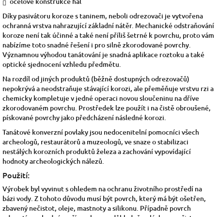
ocelové konstrukce hal
Díky pasivátoru koroze s taninem, neboli odrezovači je vytvořena
ochranná vrstva nahrazující základní nátěr. Mechanické odstraňování
koroze není tak účinné a také není příliš šetrné k povrchu, proto vám
nabízíme toto snadné řešení i pro silně zkorodované povrchy.
Významnou výhodou tanátování je snadná aplikace roztoku a také
optické sjednocení vzhledu předmětu.
Na rozdíl od jiných produktů (běžně dostupných odrezovačů)
nepokrývá a neodstraňuje stávající korozi, ale přeměňuje vrstvu rzi a
chemicky kompletuje v jedné operaci novou sloučeninu na dříve
zkorodovaném povrchu. Prostředek lze použít i na čistě obroušené,
pískované povrchy jako předcházení následné korozi.
Tanátové konverzní povlaky jsou nedocenitelní pomocníci všech
archeologů, restaurátorů a muzeologů, ve snaze o stabilizaci
nestálých korozních produktů železa a zachování vypovídající
hodnoty archeologických nálezů.
Použití:
Výrobek byl vyvinut s ohledem na ochranu životního prostředí na
bázi vody. Z tohoto důvodu musí být povrch, který má být ošetřen,
zbavený nečistot, oleje, mastnoty a silikonu. Případně povrch