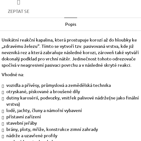
ZEPTAT SE
Popis
Unikátní reakční kapalina, která prostupuje korozí až do hloubky ke
„zdravému železu“. Tímto se vytvoří tzv. pasivovaná vrstva, kde již
nevzniká rez a která zabraňuje následné korozi, zároveň také vytváří
dokonalý podklad pro vrchní nátěr. Jedinečnost tohoto odrezovače
spočívá v neagresivní pasivaci povrchu a v následné skryté reakci.
Vhodné na:
vozidla a přívěsy, průmyslová a zemědělská technika
otryskané, pískované a broušené díly
dutiny karosérií, podvozky, vnitřek palivové nádrže(ne jako finální
vrstva)
lodě, jachty, čluny a námořní vybavení
přístavní zařízení
stavební jeřáby
brány, ploty, mříže, konstrukce zimní zahrady
nádrže a uzavřené profily