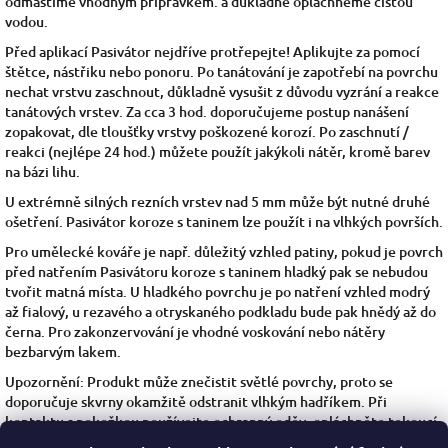
odmastíme vhodným přípravkem.
a důkladně opláchneme čistou
vodou.
Před aplikací Pasivátor nejdříve protřepejte! Aplikujte za pomocí
štětce, nástřiku nebo ponoru. Po tanátování je zapotřebí na povrchu
nechat vrstvu zaschnout, důkladně vysušit z důvodu vyzrání a reakce
tanátových vrstev. Za cca 3 hod. doporučujeme postup nanášení
zopakovat, dle tloušťky vrstvy poškozené korozí. Po zaschnutí /
reakci (nejlépe 24 hod.) můžete použít jakýkoli nátěr, kromě barev
na bázi lihu.
U extrémně silných rezních vrstev nad 5 mm může být nutné druhé
ošetření. Pasivátor koroze s taninem lze použít i na vlhkých površích.
Pro umělecké kováře je např. důležitý vzhled patiny, pokud je povrch
před natřením Pasivátoru koroze s taninem hladký pak se nebudou
tvořit matná místa. U hladkého povrchu je po natření vzhled modrý
až fialový, u rezavého a otryskaného podkladu bude pak hnědý až do
černa. Pro zakonzervování je vhodné voskování nebo nátěry
bezbarvým lakem.
Upozornění: Produkt může znečistit světlé povrchy, proto se
doporučuje skvrny okamžitě odstranit vlhkým hadříkem. Při
kontaktu s pokožkou používejte ochranný oděv, opláchněte tekoucí
vodou. Před použitím produktu si přečtěte bezpečnostní informace.